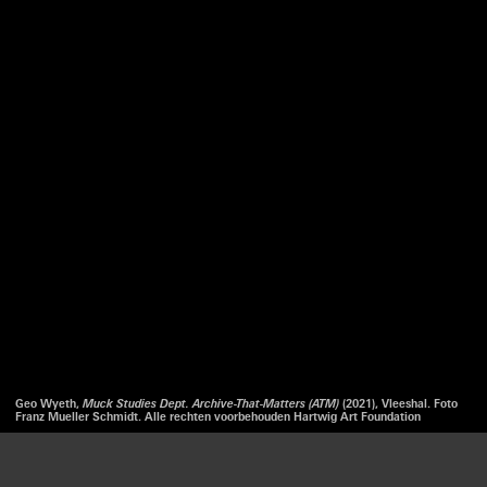
Geo Wyeth,
Muck Studies Dept. Archive-That-Matters (ATM)
(2021), Vleeshal. Foto
Franz Mueller Schmidt. Alle rechten voorbehouden Hartwig Art Foundation
Wij gebruiken cookies om onze website en onze service
te optimaliseren.
LUISTER