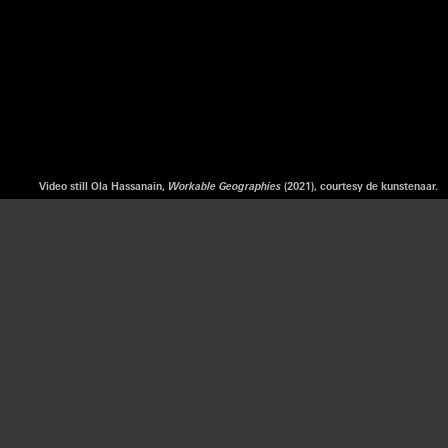
Video still Ola Hassanain,
Workable Geographies
(2021), courtesy de kunstenaar.
chitectuur neemt
 in sculpturale
ia kaarten en
een verlengstuk
e samen kunnen
ichaamde leven
en in Soedan met