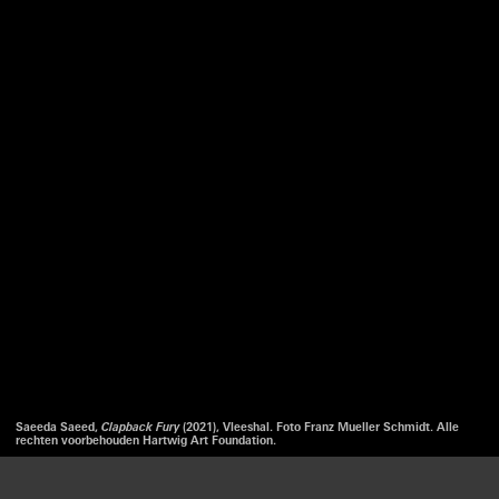
Saeeda Saeed,
Clapback Fury
(2021), Vleeshal. Foto Franz Mueller Schmidt. Alle
rechten voorbehouden Hartwig Art Foundation.
Wij gebruiken cookies om onze website en onze service
te optimaliseren.