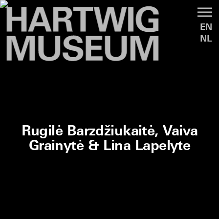
EN
NL
Rugilė Barzdžiukaitė, Vaiva
Grainytė & Lina Lapelyte