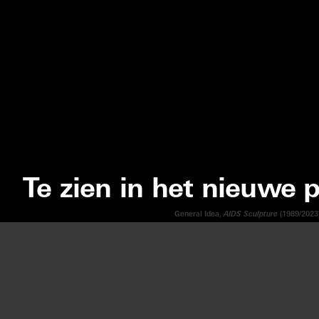
Te zien in het nieuwe
General Idea,
AIDS Sculpture
(1989/2023)
Wij gebruiken cookies om onze website en onze service te
optimaliseren.
GENERAL I
AIDS SCU
ACCEPTEREN
WEIGEREN
VOORKEUREN
AMSTERDA
DOORLOPEN