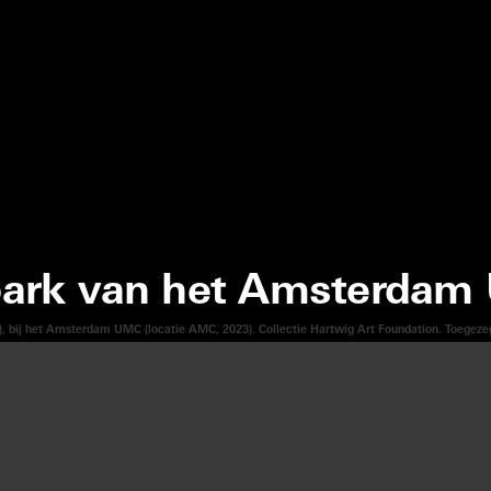
 park van het Amsterdam
, bij het Amsterdam UMC (locatie AMC, 2023). Collectie Hartwig Art Foundation. Toegezegde
DEA
(
)
LPTURE
1989/2023
(
)
M UMC
LOCATIE AMC
D