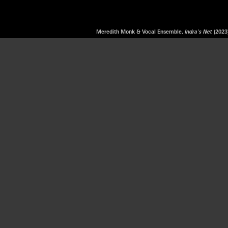
Meredith Monk & Vocal Ensemble,
Indra's Net
(2023)
MONK
ET
ESTIVAL 2023
UNI 2023
rt Foundation presenteert de wereldpremière van 
dra’s Net
als onderdeel van het Holland Festival 20
2023.
Monk heeft haar leven gewijd aan de verkenning v
eden van de menselijke stem. Ze vervlecht nieuwe
eming en verlegt de grenzen van muziek, perform