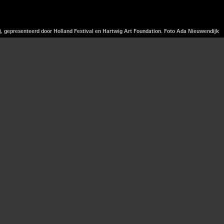
, gepresenteerd door Holland Festival en Hartwig Art Foundation. Foto Ada Nieuwendijk
Meredith
23, op 23
an de
 manieren
ance en